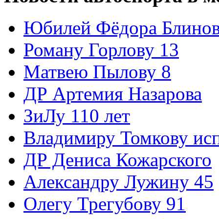
Юбилей Фёдора Блинов
Роману Горлову 13
Матвею Пылову 8
ДР Артемия Назарова
ЗиЛу 110 лет
Владимиру Томкову ис
ДР Дениса Кожарского
Александру Лужину 45
Олегу Трегубову 91