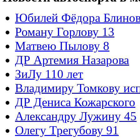
Юбилей Фёдора Блинов
Роману Горлову 13
Матвею Пылову 8
ДР Артемия Назарова
ЗиЛу 110 лет
Владимиру Томкову ис
ДР Дениса Кожарского
Александру Лужину 45
Олегу Трегубову 91