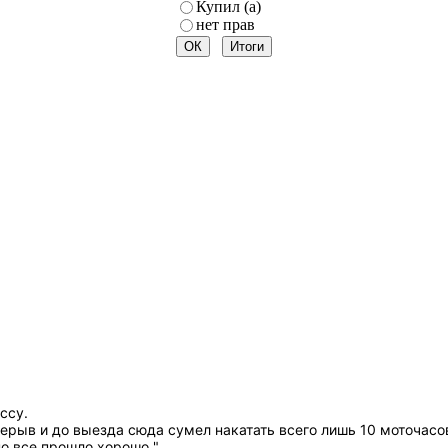
Купил (а)
нет прав
ссу.
ерыв и до выезда сюда сумел накатать всего лишь 10 моточасо
 но все прошло хорошо
"