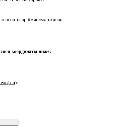
отоспортссср #минимотокросс.
 свои координаты ниже:
телефон)
: