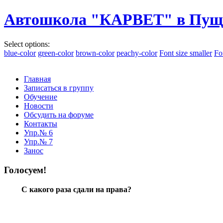
Автошкола "КАРВЕТ" в Пущ
Select options:
blue-color
green-color
brown-color
peachy-color
Font size smaller
Fo
Главная
Записаться в группу
Обучение
Новости
Обсудить на форуме
Контакты
Упр.№ 6
Упр.№ 7
Занос
Голосуем!
С какого раза сдали на права?