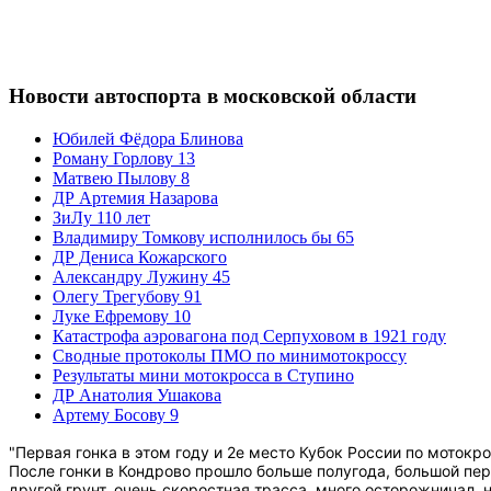
Новости автоспорта в московской области
Юбилей Фёдора Блинова
Роману Горлову 13
Матвею Пылову 8
ДР Артемия Назарова
ЗиЛу 110 лет
Владимиру Томкову исполнилось бы 65
ДР Дениса Кожарского
Александру Лужину 45
Олегу Трегубову 91
Луке Ефремову 10
Катастрофа аэровагона под Серпуховом в 1921 году
Сводные протоколы ПМО по минимотокроссу
Результаты мини мотокросса в Ступино
ДР Анатолия Ушакова
Артему Босову 9
"Первая гонка в этом году и 2е место
Кубок России по мотокро
После гонки в Кондрово прошло больше полугода, большой пер
другой грунт, очень скоростная трасса, много осторожничал,