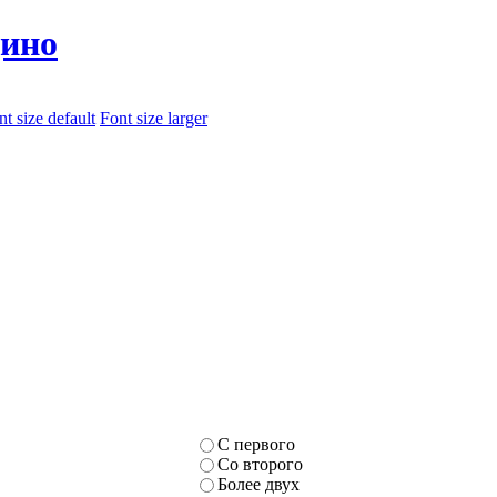
ино
nt size default
Font size larger
С первого
Со второго
Более двух