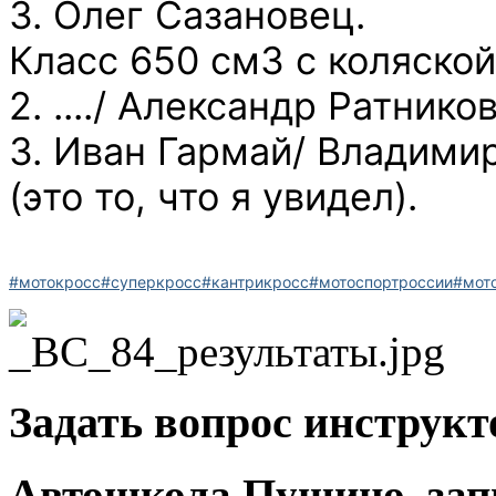
3. Олег Сазановец.
Класс 650 см3 с коляской
2. ..../ Александр Ратников.
3. Иван Гармай/ Владими
(это то, что я увидел).
#мотокросс
#суперкросс
#кантрикросс
#мотоспортроссии
#мот
Задать вопрос инструкт
Автошкола Пущино, запи