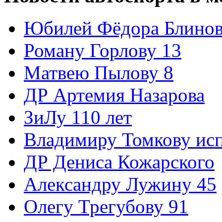
Юбилей Фёдора Блинов
Роману Горлову 13
Матвею Пылову 8
ДР Артемия Назарова
ЗиЛу 110 лет
Владимиру Томкову ис
ДР Дениса Кожарского
Александру Лужину 45
Олегу Трегубову 91